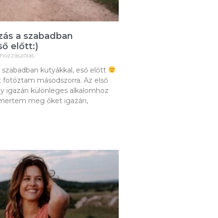
ózás a szabadban
ő előtt:)
 hozzászólás
a szabadban kutyákkal, eső előtt
 fotóztam másodszorra. Az első
gy igazán különleges alkalomhoz
ismertem meg őket igazán,