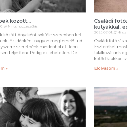
pek között…
Családi fot
kutyákkal, es
30.
Nincs hozzászólás
2025.07.01.
Nincs
k között Anyaként sokféle szerepben kell
lnunk. Ez időnként nagyon megterhelő tud
Családi fotózás 
gyszerre szeretnénk mindenhol ott lenni.
Eszteréket most
sen teljesíteni. Pedig ez lehetetlen. De
találkozásunk e
kötődik: akkor 
om »
Elolvasom »