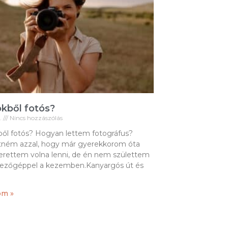
kből fotós?
5.
Nincs hozzászólás
ől fotós? Hogyan lettem fotográfus?
ném azzal, hogy már gyerekkorom óta
zerettem volna lenni, de én nem születtem
ezőgéppel a kezemben.Kanyargós út és
om »