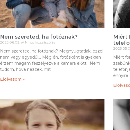
Nem szereted, ha fotóznak?
Miért 
telef
2025.06.02.
Nincs hozzászólás
2025.05.
Nem szereted, ha fotóznak? Megnyugtatlak, ezzel
nem vagy egyedül… Még én, fotósként is gyakran
Miért fo
érzem magam feszélyezve a kamera előtt. Nem
zsebünk
tudom, hova nézzek, mit
telefonj
ennyire
Elolvasom »
Elolvas