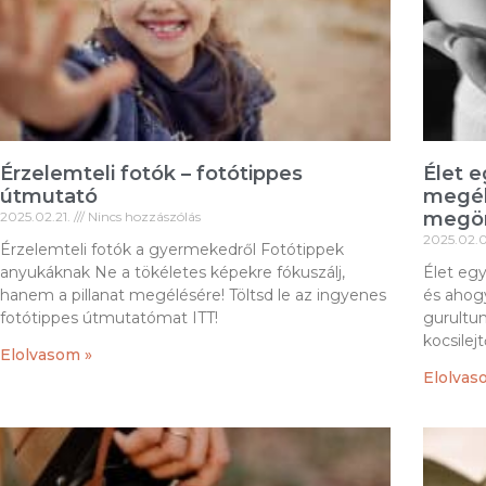
Érzelemteli fotók – fotótippes
Élet e
útmutató
megél
megör
2025.02.21.
Nincs hozzászólás
2025.02.
Érzelemteli fotók a gyermekedről Fotótippek
anyukáknak Ne a tökéletes képekre fókuszálj,
Élet eg
hanem a pillanat megélésére! Töltsd le az ingyenes
és ahog
fotótippes útmutatómat ITT!
gurultun
kocsilej
Elolvasom »
Elolvas