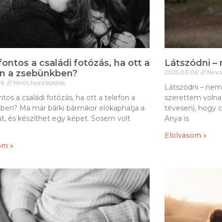
fontos a családi fotózás, ha ott a
Látszódni –
on a zsebünkben?
2025.03.06.
Nincs
06.
Nincs hozzászólás
Látszódni – nem
ntos a családi fotózás, ha ott a telefon a
szerettem volna
ben? Ma már bárki bármikor előkaphatja a
tévesen), hogy c
át, és készíthet egy képet. Sosem volt
Anya is
Elolvasom »
om »