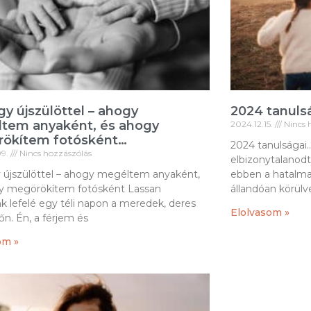
gy újszülöttel – ahogy
2024 tanuls
tem anyaként, és ahogy
2024.12.15.
Nincs 
ökítem fotósként…
2024 tanulságai
09.
Nincs hozzászólás
elbizonytalanod
y újszülöttel – ahogy megéltem anyaként,
ebben a hatalmas
y megörökítem fotósként Lassan
állandóan körülv
k lefelé egy téli napon a meredek, deres
Elolvasom »
tőn. Én, a férjem és
om »