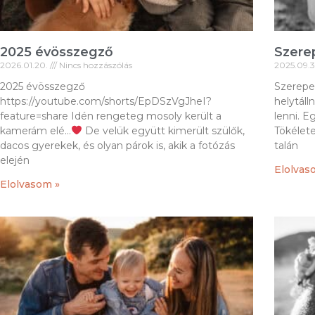
2025 évösszegző
Szere
2026.01.20.
Nincs hozzászólás
2025.09.
2025 évösszegző
Szerepe
https://youtube.com/shorts/EpDSzVgJheI?
helytál
feature=share Idén rengeteg mosoly került a
lenni. E
kamerám elé…
De velük együtt kimerült szülők,
Tökélete
dacos gyerekek, és olyan párok is, akik a fotózás
talán
elején
Elolvas
Elolvasom »