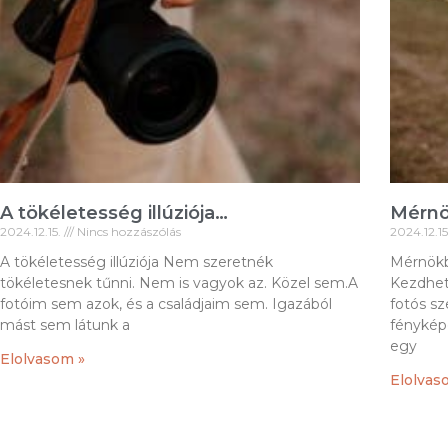
A tökéletesség illúziója…
Mérnö
2024.12.15.
Nincs hozzászólás
2024.12.1
A tökéletesség illúziója Nem szeretnék
Mérnökb
tökéletesnek tűnni. Nem is vagyok az. Közel sem.A
Kezdhet
fotóim sem azok, és a családjaim sem. Igazából
fotós s
mást sem látunk a
fénykép
egy
Elolvasom »
Elolvas