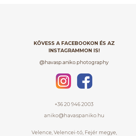
KÖVESS A FACEBOOKON ÉS AZ
INSTAGRAMMON IS!
@havasp.aniko.photography
+36 20 946 2003
aniko@havaspaniko.hu
Velence, Velencei-tó, Fejér megye,