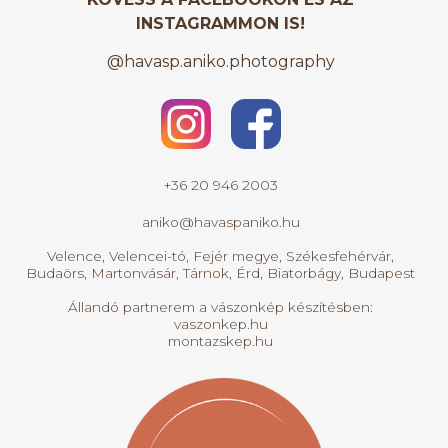
INSTAGRAMMON IS!
@havasp.aniko.photography
+36 20 946 2003
aniko@havaspaniko.hu
Velence, Velencei-tó, Fejér megye, Székesfehérvár,
Budaörs, Martonvásár, Tárnok, Érd, Biatorbágy, Budapest
Állandó partnerem a vászonkép készítésben:
vaszonkep.hu
montazskep.hu