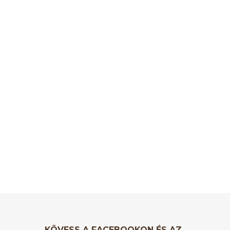
KÖVESS A FACEBOOKON ÉS AZ