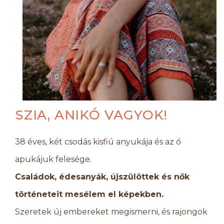
SZIA, ANIKÓ VAGYOK!
38 éves, két csodás kisfiú anyukája és az ő
apukájuk felesége.
Családok, édesanyák, újszülöttek és nők
történeteit mesélem el képekben.
Szeretek új embereket megismerni, és rajongok