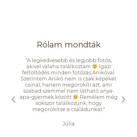
Rólam mondták
zás, a
"A legkedvesebb és legjobb fotós,
"A 
 képek
akivel valaha találkoztam
Igazi
aki
feltöltődés minden fotózás Anikóval.
felt
Szerintem Anikó nem is csak képeket
Szeri
csinál, hanem megörökíti azt, ami
csi
szabad szemmel nem látható anya-
szab
apa-gyermek között
Remélem még
apa-g
sokszor találkozunk, hogy
megörökítse a családunkat."
Júlia